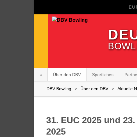
EU
DE
BOWLI
Navigation
Über den DBV
Sportliches
Partn
überspringen
DBV Bowling
Über den DBV
Aktuelle 
31. EUC 2025 und 23
2025