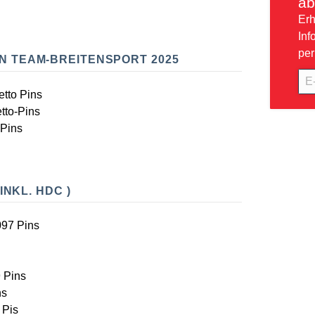
ab
Erh
Inf
per
N TEAM-BREITENSPORT 2025
E-
Mai
etto Pins
Adr
tto-Pins
-Pins
INKL. HDC )
097 Pins
 Pins
ns
 Pis