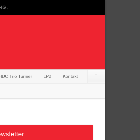
G.
HDC Trio Turnier
LP2
Kontakt
Navigation
überspringen
wsletter