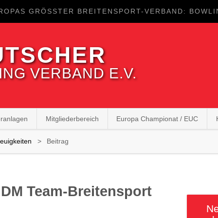
ROPAS GRÖSSTER BREITENSPORT-VERBAND: BOWLIN
UTSCHER
NG VERBAND E.V.
eranlagen
Mitgliederbereich
Europa Championat / EUC
Neuigkeiten
Beitrag
. DM Team-Breitensport
Ne