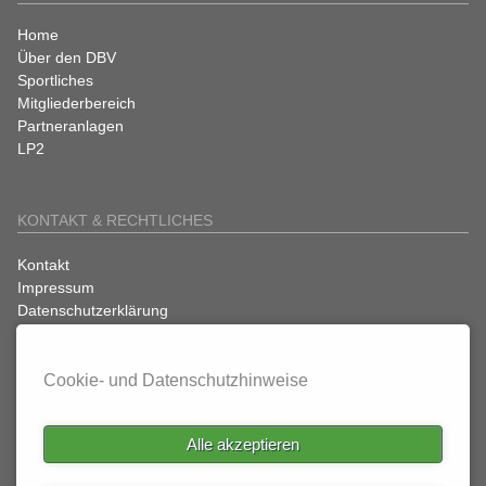
Navigation
Home
überspringen
Über den DBV
Sportliches
Mitgliederbereich
Partneranlagen
LP2
KONTAKT & RECHTLICHES
Navigation
Kontakt
überspringen
Impressum
Datenschutzerklärung
Cookie- und Datenschutzhinweise
SATZUNGEN
Rechts- und Verfahrensordnung
Alle akzeptieren
Satzung
Ordnungen