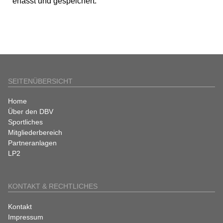
erfasst und gespeichert.
SEITENÜBERSICHT
Navigation
Home
überspringen
Über den DBV
Sportliches
Mitgliederbereich
Partneranlagen
LP2
KONTAKT & RECHTLICHES
Navigation
Kontakt
überspringen
Impressum